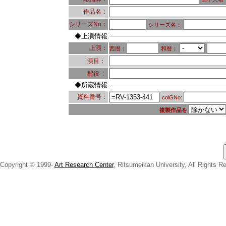
作品名：
シリーズNo：
シリーズ名：
◆上演情報
上演：
西暦：
和暦：
演目：
：
配役
◆所蔵情報
資料番号：
colGNo:
複製作品を
Copyright © 1999-
Art Research Center
, Ritsumeikan University, All Rights R