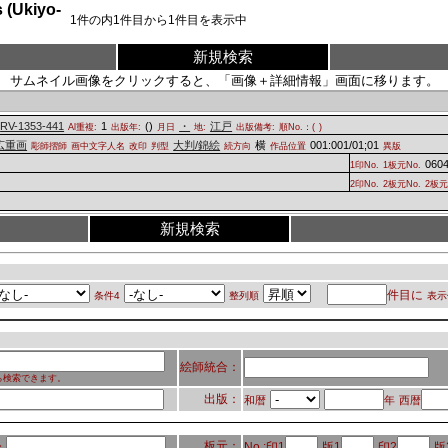
Ukiyo-
1
件の内
1
件目から
1
件目を表示中
新規検索
サムネイル画像をクリックすると、「画像＋詳細情報」画面に移ります。
RV-1353-441
1
(
)
・
江戸
Al重複:
出版年:
月日
地:
出版備考:
順No.：(
)
広重画
大判/錦絵
横
001:001/01;01
彫師摺師
画中文字人名
改印
判型
続方向
作品位置
異版
060
1印No.
1板元No.
2印No.
2板元No.
2板
新規検索
件目に
条件4
整列順
表示
絵師統合：
ら検索できます。
出版：
和暦
年
西暦
板元：
No.:印1
版1
印2
版
：