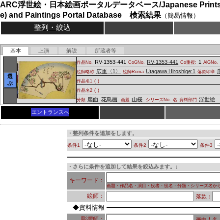
ARC浮世絵・日本絵画ポータルデータベース/Japanese Prints (
e) and Paintings Portal Database 検索結果
（簡易情報）
整列・絞込
基本
上演
解説
所蔵者等
RV-1353-441
RV-1353-441
1
作品No.
CoGNo.
Co重複:
AlGNo.
広重〈1〉
Utagawa Hiroshige:1
絵師略称
絵師Roma
落款印章
選
作品名1
(
)
ぶ
作品名2
(
)
扇面
花鳥画
山桜
浮世絵
分類
画題
シリーズNo.
名
資料部門
エントランスへ
・整列条件を追加をします。
条件1
条件2
条件3
・さらに条件を追加して結果を絞込みます。↓
キーワード：
画題・作品名・演目・役者・役名・分類・シリーズ名か
絵師：
落款：
◆資料情報
彫摺師：
画中人名