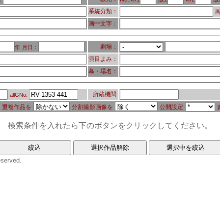
系統分類：
画
画中文字：
劇場：
年
月日：
演目よみ：
幕・場名：
所蔵機関:
allGNo:
重複作品を
分割撮影画像を
公開設定
検索条件を入れたら下のボタンをクリックしてください。
eserved.