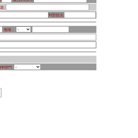
題:
判型技法:
地域：
資料部門: