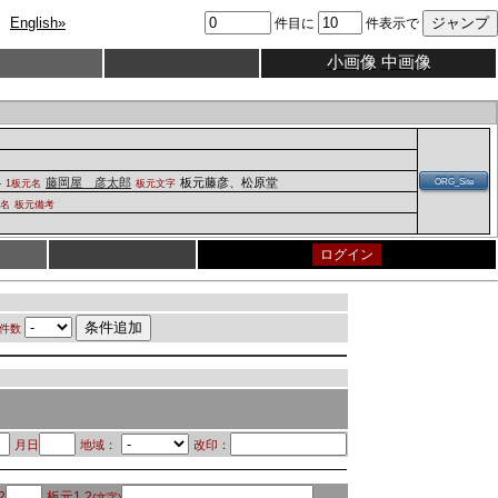
English»
件目に
件表示で
小画像
中画像
4
藤岡屋 彦太郎
板元藤彦、松原堂
ORG_Site
1板元名
板元文字
元名
板元備考
ログイン
件数
月日
地域：
改印：
2
板元1.2
(文字)