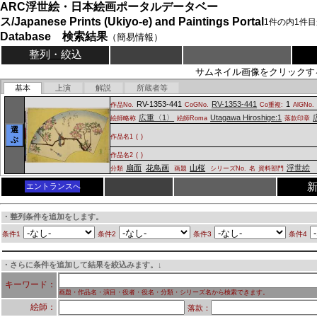
ARC浮世絵・日本絵画ポータルデータベー
ス/Japanese Prints (Ukiyo-e) and Paintings Portal
1
件の内
1
件目
Database 検索結果
（簡易情報）
整列・絞込
サムネイル画像をクリックす
基本
上演
解説
所蔵者等
RV-1353-441
RV-1353-441
1
作品No.
CoGNo.
Co重複:
AlGNo.
広重〈1〉
Utagawa Hiroshige:1
絵師略称
絵師Roma
落款印章
選
作品名1
(
)
ぶ
作品名2
(
)
扇面
花鳥画
山桜
浮世絵
分類
画題
シリーズNo.
名
資料部門
エントランスへ
・整列条件を追加をします。
条件1
条件2
条件3
条件4
・さらに条件を追加して結果を絞込みます。↓
キーワード：
画題・作品名・演目・役者・役名・分類・シリーズ名から検索できます。
絵師：
落款：