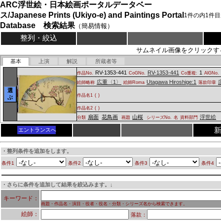
ARC浮世絵・日本絵画ポータルデータベー
ス/Japanese Prints (Ukiyo-e) and Paintings Portal
1
件の内
1
件目
Database 検索結果
（簡易情報）
整列・絞込
サムネイル画像をクリックす
基本
上演
解説
所蔵者等
RV-1353-441
RV-1353-441
1
作品No.
CoGNo.
Co重複:
AlGNo.
広重〈1〉
Utagawa Hiroshige:1
絵師略称
絵師Roma
落款印章
選
作品名1
(
)
ぶ
作品名2
(
)
扇面
花鳥画
山桜
浮世絵
分類
画題
シリーズNo.
名
資料部門
エントランスへ
・整列条件を追加をします。
条件1
条件2
条件3
条件4
・さらに条件を追加して結果を絞込みます。↓
キーワード：
画題・作品名・演目・役者・役名・分類・シリーズ名から検索できます。
絵師：
落款：