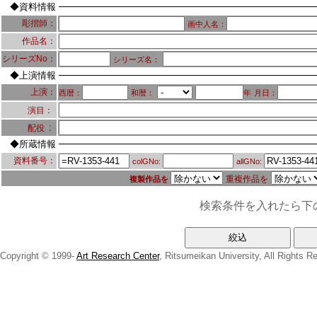
◆資料情報
彫摺師：
画中人名：
作品名：
シリーズNo：
シリーズ名：
◆上演情報
上演：
西暦：
和暦：
年
月日：
演目：
：
配役
◆所蔵情報
資料番号：
colGNo:
allGNo:
重複作品を
複製作品を
検索条件を入れたら下
Copyright © 1999-
Art Research Center
, Ritsumeikan University, All Rights R