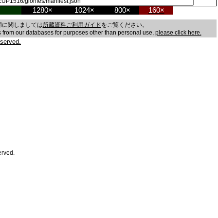
1280×
1024×
800×
160×
用に関しましては
所蔵資料ご利用ガイド
をご覧ください。
es from our databases for purposes other than personal use,
please click here.
served.
erved.