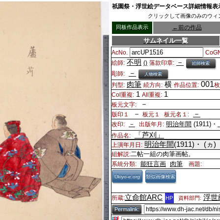
祇園祭・浮世絵データベース詳細情報表
クリックして画像のみのウィ
同板作品表示
←
前の作品
サムネイル一覧
AcNo.
CoGN
不明
－
絵師:
()
落款印章:
絵師検索
－
彫師:
人物検索
001
肉筆
横
判型:
続方向:
作品位置:
1
1
Col重複:
All重複:
－
板元文字:
－
－
版印１
板元１
板元名１:
－
明治年間
(1911)・
改印:
出版年月:
「芦刈」
作品名:
明治年間
(1911)・
(ヵ)
上演年月日:
二帖一組の肉筆画帖。
組解説:
能狂言画
肉筆
系統分類:
画題:
Ukiyo-e.org
類似画像検索
立命館ARC
浮世
所蔵:
HP
資料部門:
Permalink: