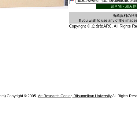
続き物・組み物
所蔵資料の利
If you wish to use any of the imag
Copyright © 立命館ARC. All Rights Re
em) Copyright © 2005-
Art Research Center, Ritsumeikan University
All Rights Res