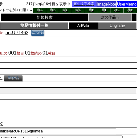
示
317
件の内
16
件目を表示中
画中文字検索
ImageNote
UserMemo
ンドウを別々に開く→
縦A
縦B
縦C
縦D
縦E
縦F
横G
横H
新規検索
次の作品
→
簡易情報付一覧
English»
ArtWiki
arcUP1463
o.
Portal DB
001
01
01
枚組の
枚目
枚続の
枚目
・
同時作品
絵