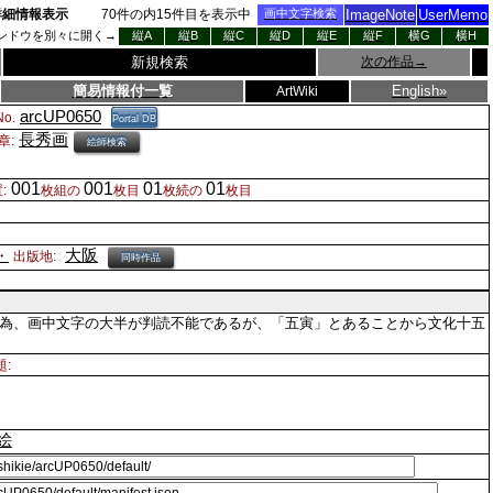
詳細情報表示
70
件の内
15
件目を表示中
画中文字検索
ImageNote
UserMemo
ンドウを別々に開く→
縦A
縦B
縦C
縦D
縦E
縦F
横G
横H
新規検索
次の作品
→
簡易情報付一覧
English»
ArtWiki
arcUP0650
o.
Portal DB
長秀画
章:
絵師検索
001
001
01
01
:
枚組の
枚目
枚続の
枚目
大阪
・
出版地:
同時作品
為、画中文字の大半が判読不能であるが、「五寅」とあることから文化十五
題:
絵