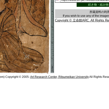
続き物・組み物
所蔵資料の利
If you wish to use any of the imag
Copyright © 立命館ARC. All Rights Re
em) Copyright © 2005-
Art Research Center, Ritsumeikan University
All Rights Res