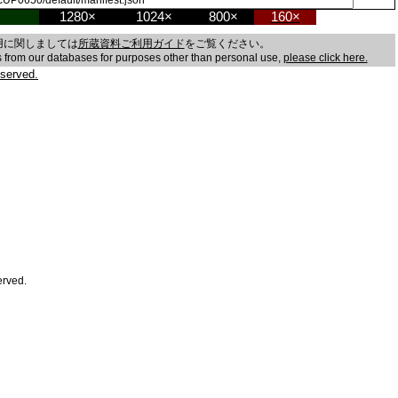
1280×
1024×
800×
160×
用に関しましては
所蔵資料ご利用ガイド
をご覧ください。
es from our databases for purposes other than personal use,
please click here.
served.
erved.