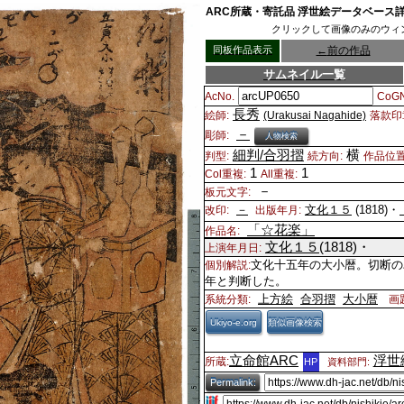
ARC所蔵・寄託品 浮世絵データベース
クリックして画像のみのウィ
同板作品表示
←
前の作品
サムネイル一覧
AcNo.
CoGN
長秀
絵師:
(Urakusai Nagahide)
落款印
－
彫師:
人物検索
細判/合羽摺
横
判型:
続方向:
作品位置
1
1
Col重複:
All重複:
－
板元文字:
－
文化１５
(1818)・
改印:
出版年月:
「☆花楽」
作品名:
文化１５
(1818)・
上演年月日:
文化十五年の大小暦。切断の
個別解説:
年と判断した。
上方絵
合羽摺
大小暦
系統分類:
画
Ukiyo-e.org
類似画像検索
立命館ARC
浮世
所蔵:
HP
資料部門:
Permalink: