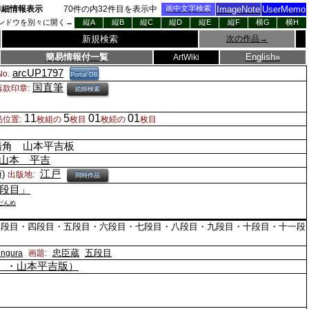
詳細情報表示
70
件の内
32
件目を表示中
画中文字検索
ImageNote
UserMemo
ンドウを別々に開く→
縦A
縦B
縦C
縦D
縦E
縦F
横G
横H
新規検索
次の作品
→
簡易情報付一覧
English»
ArtWiki
arcUP1797
o.
Portal DB
国直筆
落款印章:
絵師検索
11
5
01
01
品位置:
枚組の
枚目
枚続の
枚目
橋角 山本平吉板
山本 平吉
江戸
)
出版地:
同時作品
段目」
だんめ
三段目・四段目・五段目・六段目・七段目・八段目・九段目・十段目・十一段
忠臣蔵
五段目
ingura
画題:
1〉・山本平吉版）