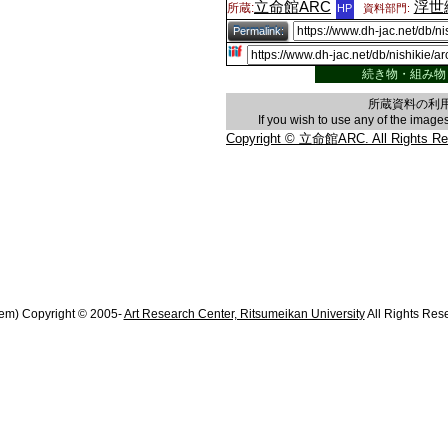
立命館ARC
浮世
所蔵:
HP
資料部門:
Permalink:
続き物・組み物
所蔵資料の利
If you wish to use any of the imag
Copyright © 立命館ARC. All Rights Re
em) Copyright © 2005-
Art Research Center, Ritsumeikan University
All Rights Res