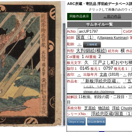
ARC所蔵・寄託品 浮世絵データベース
クリックして画像のみのウィ
同板作品表示
←
前の作品
サムネイル一覧
AcNo.
CoGN
国直〈1〉
絵師:
(Utagawa Kuninao)
－
彫師:
人物検索
大判/錦絵(横絵)
横
判型:
続方向:
作
1
2
Col重複:
All重複:
久 江戸よし町おやぢ
板元文字:
0145
0797
版印１
板元１
板元名１:
－
文政
(1818)・
・
(頃
改印:
出版年月:
「新板浮絵忠臣蔵」
「五
作品名:
しんぱん うきえ ちゅうしんぐら
ご
shinpan ukie chūshingura
11枚揃。初段の図・二段目・
組解説:
目
芝居絵
物語絵
浮絵
系統分類:
Chush
浮絵忠臣蔵(国直〈
シリーズNo.:
Ukiyo-e.org
類似画像検索