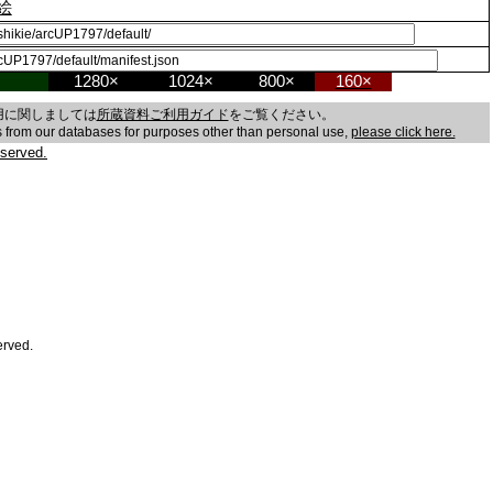
絵
1280×
1024×
800×
160×
用に関しましては
所蔵資料ご利用ガイド
をご覧ください。
es from our databases for purposes other than personal use,
please click here.
served.
erved.