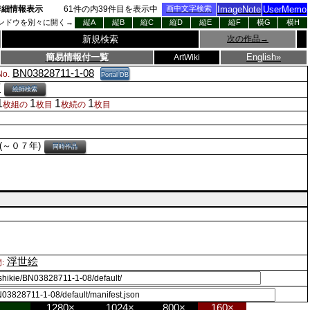
詳細情報表示
61
件の内
39
件目を表示中
画中文字検索
ImageNote
UserMemo
ンドウを別々に開く→
縦A
縦B
縦C
縦D
縦E
縦F
横G
横H
新規検索
次の作品
→
簡易情報付一覧
English»
ArtWiki
BN03828711-1-08
o.
Portal DB
画
絵師検索
1
1
1
1
枚組の
枚目
枚続の
枚目
(～０７年)
同時作品
浮世絵
:
1280×
1024×
800×
160×