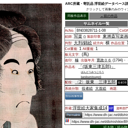
ARC所蔵・寄託品 浮世絵データベース
クリックして画像のみのウィ
同板作品表示
←
前の作品
サムネイル一覧
AcNo.
CoGN
写楽
東洲斎写楽
絵師:
()
落款印章:
大判/錦絵
横
判型:
続方向:
作品位置:
1
1
Col重複:
All重複:
(蔦)
板元文字:
極
寛政０６
(1794)・
改印:
出版年月:
「(坂東三津五郎)」
作品名:
ばんどうみつごろう
bandoumitsugorō
〈2〉
坂東 三津五郎
配役:
役者DB
役者絵
大首絵
系統分類:
画題:
類似画像検索
浮世絵大家集成14
所蔵:
HP
資料部門
Permalink:
続き物・組み物