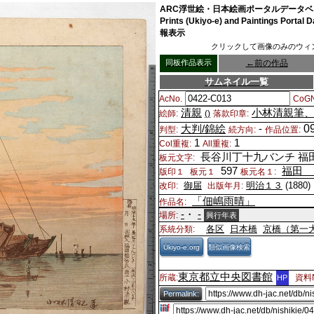
ARC浮世絵・日本絵画ポータルデータベース
Prints (Ukiyo-e) and Paintings Port
報表示
クリックして画像のみのウィ
同板作品表示
←
前の作品
サムネイル一覧
AcNo.
CoGN
清親
小林清親筆
絵師:
()
落款印章:
0
大判/錦絵
-
判型:
続方向:
作品位置:
1
1
Col重複:
All重複:
長谷川丁十九バンチ 福
板元文字:
597
福田 
版印１
板元１
板元名１:
御届
明治１３
(1880
改印:
出版年月:
「佃嶋雨晴」
作品名:
-
・
-
場所:
興行年表
各区
日本橋
京橋（第一
系統分類:
Ukiyo-e.org
類似画像検索
東京都立中央図書館
所蔵:
資料N
HP
Permalink: