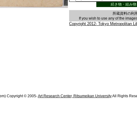
続き物・組み物
所蔵資料の利
If you wish to use any of the imag
Copyright 2012- Tokyo Metropolitan Libr
em) Copyright © 2005-
Art Research Center, Ritsumeikan University
All Rights Res