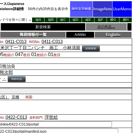
/Japanese
al Database詳細情
56
件の内
35
件目を表示中
画中文字検索
ImageNote
UserMemo
ンドウを別々に開く→
縦A
縦B
縦C
縦D
縦E
縦F
横G
横H
新規検索
次の作品
→
簡易情報付一覧
English»
ArtWiki
0411-C013
0411-C013
o.
AlGNo.
、米沢丁一丁目二バンチ 画工 小林清親
絵師検索
95
047
01
01
枚組の
枚目
枚続の
枚目
田熊治良
熊次郎
)・
・
同時作品
大区）
京橋
画題:
0422-C013
浮世絵
o.:
資料部門: