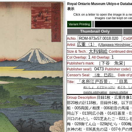
Royal Ontario Museum Ukiyo-e Da
表示
Click on a letter to open the image in a 
images can be kept on view
Variant Printing
Thumbnail Only
AcNo.
CoGN
広重〈1〉
Artist:
(Utagawa Hiroshige:
大判/錦絵
Size & Tech.:
Continued dire
1
1
Col Overlap:
All Overlap:
［下谷 魚栄］
Publisher's mark:
0473
Publisher seal1
Publisher code1
［改、巳四］
Censor's Seal:
Date of p
「名所江戸百景」
「目黒
Title:
めいしょ えどひゃっけい
めぐろ し
meisho edohyakkei
meguro shinfuji
目録1枚・広重肖像1
Group Description:
部20枚の計118枚。目録外1枚。以下目
船・005両国ノ相撲・006初音の馬場・
同山下・013同広小路・014日暮里・0
川口のわたし・021芝あたご・022ふる
梅・028御てん山・029砂むら・030
水神の杜・036真先の辺・037今戸の煙