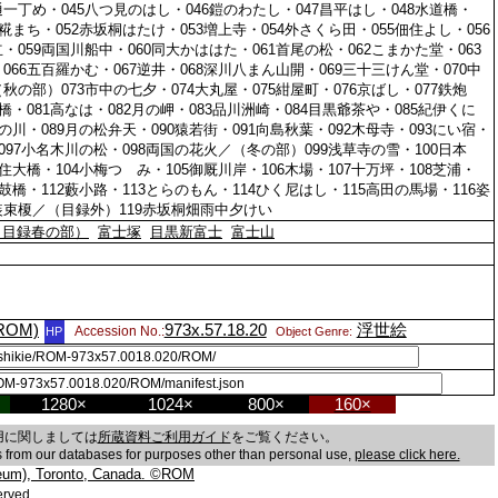
通一丁め・045八つ見のはし・046鎧のわたし・047昌平はし・048水道橋・
1糀まち・052赤坂桐はたけ・053増上寺・054外さくら田・055佃住よし・056
・059両国川船中・060同大かははた・061首尾の松・062こまかた堂・063
066五百羅かむ・067逆井・068深川八まん山開・069三十三けん堂・070中
秋の部）073市中の七夕・074大丸屋・075紺屋町・076京ばし・077鉄炮
杉橋・081高なは・082月の岬・083品川洲崎・084目黒爺茶や・085紀伊くに
滝の川・089月の松弁天・090猿若街・091向島秋葉・092木母寺・093にい宿・
・097小名木川の松・098両国の花火／（冬の部）099浅草寺の雪・100日本
千住大橋・104小梅つゝみ・105御厩川岸・106木場・107十万坪・108芝浦・
太鼓橋・112藪小路・113とらのもん・114ひく尼はし・115高田の馬場・116姿
子装束榎／（目録外）119赤坂桐畑雨中夕けい
（目録春の部）
富士塚
目黒新富士
富士山
(ROM)
973x.57.18.20
浮世絵
Accession No.:
HP
Object Genre:
1280×
1024×
800×
160×
用に関しましては
所蔵資料ご利用ガイド
をご覧ください。
es from our databases for purposes other than personal use,
please click here.
eum), Toronto, Canada. ©ROM
erved.