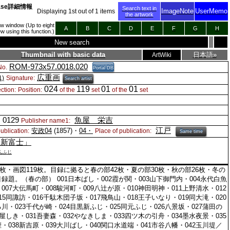
tabase詳細情報
Search text in
ImageNote
UserMemo
Displaying
1
st out of
1
items
the artwork
new window (Up to eight
A
B
C
D
E
F
G
H
 using this function.)
New search
Thumbnail with basic data
日本語»
ArtWiki
ROM-973x57.0018.020
o.
Portal DB
広重画
1)
Signature:
Search artist
024
119
01
01
ction:
Position:
of the
set
of the
set
0129
魚屋 栄吉
Publisher name1:
江戸
安政04
(1857)・
04・
ublication:
Place of publication:
Same time
 新富士」
んふじ
枚・画図119枚。目録に拠ると春の部42枚・夏の部30枚・秋の部26枚・冬の
録題。（春の部） 001日本ばし・002霞が関・003山下御門内・004永代白魚
007大伝馬町・008駿河町・009八辻が原・010神田明神・011上野清水・012
15同諏訪・016千駄木団子坂・017飛鳥山・018王子いなり・019同大滝・020
川・023千代が崎・024目黒新ふじ・025同元ふじ・026八景坂・027蒲田の
梅屋しき・031吾妻森・032やなきしま・033四ツ木の引舟・034墨水夜景・035
・038新吉原・039大川ばし・040関口水道端・041市谷八幡・042玉川堤／