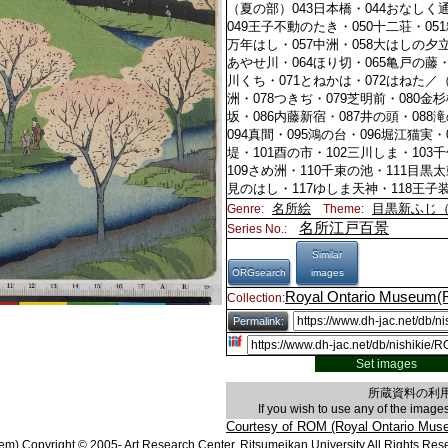
（夏の部）043日本橋・044おなしく
049王子不動のたき・050十二荘・05
万年はし・057中洲・058大はしの夕立
あやせ川・064ほり切・065亀戸の藤・
川くち・071とねかは・072はねた／（
洲・078つきぢ・079芝明前・080金
坂・086内藤新宿・087井の頭・088
094真間・095鴻の台・096堀江猫実
堤・101酉の市・102三川しま・103
109さめ洲・110千束の池・111目黒
見のはし・117ゆしま天神・118王
名所絵
目黒新ふじ
Genre:
Theme:
名所江戸百景
Series No.:
Similar
ORGsearch
images
Royal Ontario Museum
Collection:
Permalink:
Set images
所蔵資料の利
If you wish to use any of the imag
Courtesy of ROM (Royal Ontario Mus
em) Copyright © 2005-
Art Research Center, Ritsumeikan University
All Rights Res