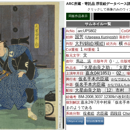
ARC所蔵・寄託品 浮世絵データベース
クリックして画像のみのウィ
同板作品表示
サムネイル一覧
AcNo.
CoGN
国芳
絵師:
(Utagawa Kuniyoshi)
落款印
大判/錦絵(横絵)
横
判型:
続方向:
作
1
1
Col重複:
All重複:
文
板元文字:
馬込、浜
()・
・
改印:
出版年月:
出版地
「大星由良之助」「大星
作品名:
嘉永04
(1851)・
02・
上演年月日:
場
仮名手本忠臣蔵
興行名:
かなでほん
仮名手本忠臣蔵
外題:
かなでほんちゅ
大星由良之助
〈12〉
市村 
配役:
BM-2008,3037.12309の改刻
組備考:
嘉永2年7月中村座「仮名手
個別解説:
まのようである
役者絵
忠臣蔵
四段目
系統分類:
Chu
Ukiyo-e.org
類似画像検索