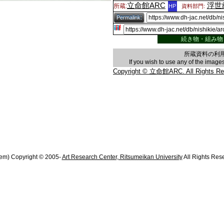
立命館ARC
浮世
所蔵:
HP
資料部門:
Permalink:
続き物・組み物
所蔵資料の利
If you wish to use any of the imag
Copyright © 立命館ARC. All Rights Re
em) Copyright © 2005-
Art Research Center, Ritsumeikan University
All Rights Res