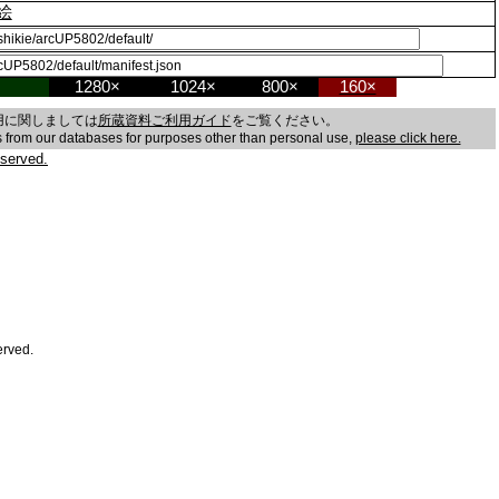
絵
1280×
1024×
800×
160×
用に関しましては
所蔵資料ご利用ガイド
をご覧ください。
es from our databases for purposes other than personal use,
please click here.
served.
erved.