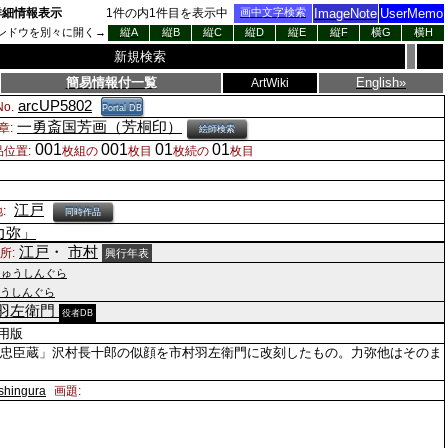
詳細情報表示
1
件の内
1
件目を表示中
画中文字検索
ImageNote
UserMemo
ンドウを別々に開く→
縦A
縦B
縦C
縦D
縦E
縦F
横G
横H
新規検索
簡易情報付一覧
English»
ArtWiki
arcUP5802
o.
Portal DB
一勇斎国芳画（芳桐印）
章:
絵師検索
001
001
01
01
品位置:
枚組の
枚目
枚続の
枚目
江戸
:
同時作品
力弥」
江戸
・
市村
所:
興行年表
ちゅうしんぐら
うしんぐら
羽左衛門
役者DB
流用版
本忠臣蔵」沢村長十郎の似顔を市村羽左衛門に改刻したもの。力弥他はそのま
shingura
画題: