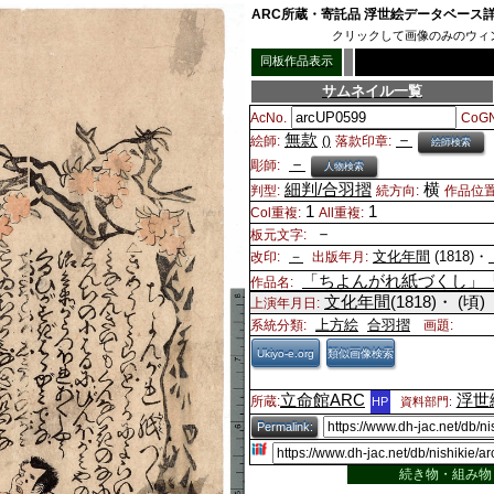
ARC所蔵・寄託品 浮世絵データベース
クリックして画像のみのウィ
同板作品表示
サムネイル一覧
AcNo.
CoGN
無款
－
絵師:
()
落款印章:
絵師検索
－
彫師:
人物検索
細判/合羽摺
横
判型:
続方向:
作品位置
1
1
Col重複:
All重複:
－
板元文字:
－
文化年間
(1818)・
改印:
出版年月:
「ちよんがれ紙づくし」
作品名:
文化年間
(1818)・
(頃)
上演年月日:
上方絵
合羽摺
系統分類:
画題:
Ukiyo-e.org
類似画像検索
立命館ARC
浮世
所蔵:
HP
資料部門:
Permalink:
続き物・組み物