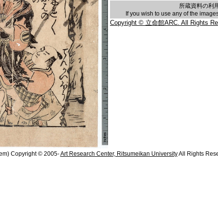
所蔵資料の利
If you wish to use any of the imag
Copyright © 立命館ARC. All Rights Re
em) Copyright © 2005-
Art Research Center, Ritsumeikan University
All Rights Res