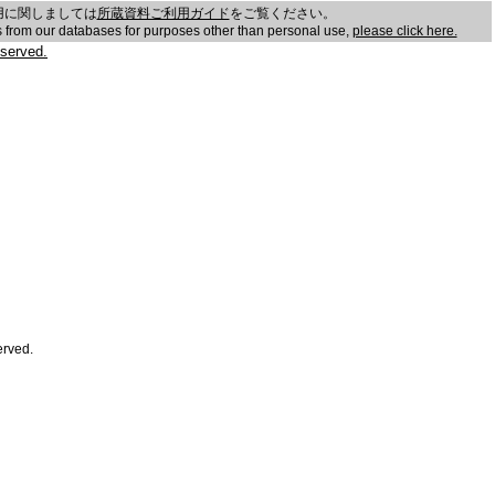
用に関しましては
所蔵資料ご利用ガイド
をご覧ください。
es from our databases for purposes other than personal use,
please click here.
served.
erved.