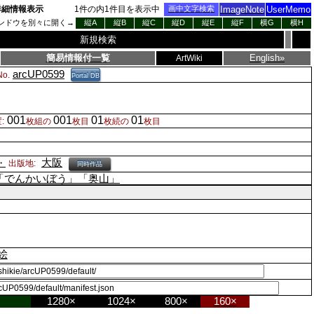
詳細情報表示
1
件の内
1
件目を表示中
画中文字検索
ImageNote
UserMemo
ンドウを別々に開く→
縦A
縦B
縦C
縦D
縦E
縦F
横G
横H
新規検索
簡易情報付一覧
English»
ArtWiki
arcUP0599
o.
Portal DB
001
001
01
01
:
枚組の
枚目
枚続の
枚目
大阪
・
出版地:
同時作品
「でんかいぼう」「奥山」
絵
1280×
1024×
800×
160×