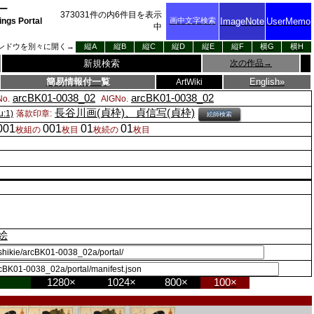
ー
373031
件の内
6
件目を表示
ings Portal
画中文字検索
ImageNote
UserMemo
中
ンドウを別々に開く→
縦A
縦B
縦C
縦D
縦E
縦F
横G
横H
新規検索
次の作品
→
簡易情報付一覧
English»
ArtWiki
arcBK01-0038_02
arcBK01-0038_02
o.
AlGNo.
長谷川画(貞枠)、貞信写(貞枠)
:1)
落款印章:
絵師検索
001
001
01
01
枚組の
枚目
枚続の
枚目
絵
1280×
1024×
800×
100×