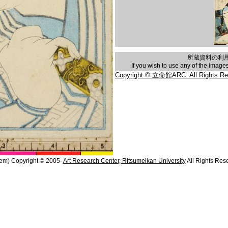
所蔵資料の利
If you wish to use any of the imag
Copyright © 立命館ARC. All Rights Re
em) Copyright © 2005-
Art Research Center, Ritsumeikan University
All Rights Res