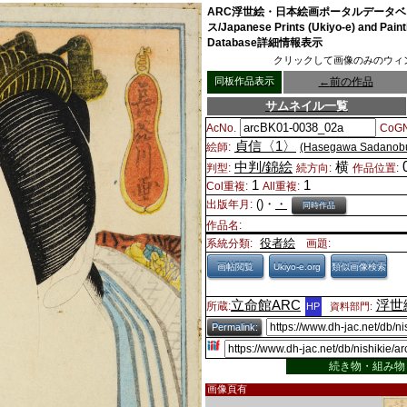
ARC浮世絵・日本絵画ポータルデータベ
ス/Japanese Prints (Ukiyo-e) and Paint
Database詳細情報表示
クリックして画像のみのウィ
同板作品表示
←
前の作品
サムネイル一覧
AcNo.
CoGN
貞信〈1〉
絵師:
(Hasegawa Sadanobu
中判/錦絵
横
判型:
続方向:
作品位置:
1
1
Col重複:
All重複:
()・
・
出版年月:
同時作品
作品名:
役者絵
系統分類:
画題:
画帖閲覧
Ukiyo-e.org
類似画像検索
立命館ARC
浮世
所蔵:
HP
資料部門:
Permalink:
続き物・組み物
画像頁有