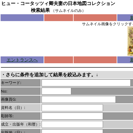
ヒュー・コータッツィ卿夫妻の日本地図コレクション
検索結果
（サムネイルのみ）
サムネイル画像をクリックす
エントランスへ
・さらに条件を追加して結果を絞込みます。↓
キーワード:
No:
画像頁G:
資料名（日）:
彫師等:
成立・出版年（和暦）:
出版地（日）: