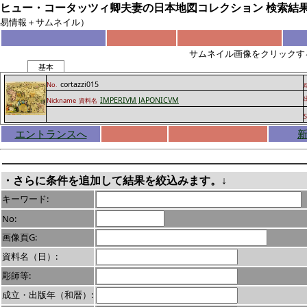
ヒュー・コータッツィ卿夫妻の日本地図コレクション 検索結
易情報＋サムネイル）
サムネイル画像をクリックす
基本
cortazzi015
No.
IMPERIVM JAPONICVM
Nickname
資料名
S
エントランスへ
・さらに条件を追加して結果を絞込みます。↓
キーワード:
No:
画像頁G:
資料名（日）:
彫師等:
成立・出版年（和暦）: