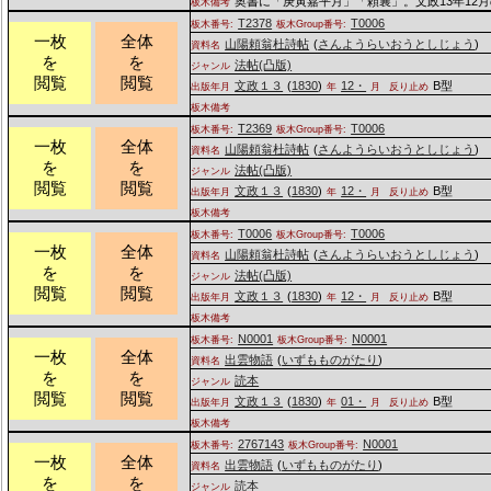
奥書に「庚寅嘉平月」「頼襄」。文政13年12
板木備考
T2378
T0006
板木番号:
板木Group番号:
一枚
全体
山陽頼翁杜詩帖
(
さんようらいおうとしじょう
)
資料名
を
を
法帖(凸版)
ジャンル
閲覧
閲覧
文政１３
(
1830
)
12・
B型
出版年月
年
月
反り止め
板木備考
T2369
T0006
板木番号:
板木Group番号:
一枚
全体
山陽頼翁杜詩帖
(
さんようらいおうとしじょう
)
資料名
を
を
法帖(凸版)
ジャンル
閲覧
閲覧
文政１３
(
1830
)
12・
B型
出版年月
年
月
反り止め
板木備考
T0006
T0006
板木番号:
板木Group番号:
一枚
全体
山陽頼翁杜詩帖
(
さんようらいおうとしじょう
)
資料名
を
を
法帖(凸版)
ジャンル
閲覧
閲覧
文政１３
(
1830
)
12・
B型
出版年月
年
月
反り止め
板木備考
N0001
N0001
板木番号:
板木Group番号:
一枚
全体
出雲物語
(
いずもものがたり
)
資料名
を
を
読本
ジャンル
閲覧
閲覧
文政１３
(
1830
)
01・
B型
出版年月
年
月
反り止め
板木備考
2767143
N0001
板木番号:
板木Group番号:
一枚
全体
出雲物語
(
いずもものがたり
)
資料名
を
を
読本
ジャンル