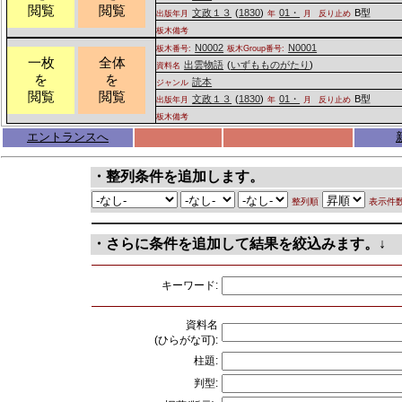
閲覧
閲覧
文政１３
(
1830
)
01・
B型
出版年月
年
月
反り止め
板木備考
N0002
N0001
板木番号:
板木Group番号:
一枚
全体
出雲物語
(
いずもものがたり
)
資料名
を
を
読本
ジャンル
閲覧
閲覧
文政１３
(
1830
)
01・
B型
出版年月
年
月
反り止め
板木備考
エントランスへ
・整列条件を追加します。
整列順
表示件
・さらに条件を追加して結果を絞込みます。↓
キーワード:
資料名
(ひらがな可):
柱題:
判型: