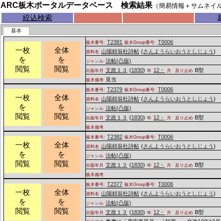
ARC板木ポータルデータベース 検索結果
（簡易情報＋サムネイ
絞込検索
基本
T2381
T0006
板木番号:
板木Group番号:
一枚
全体
山陽頼翁杜詩帖
(
さんようらいおうとしじょう
)
資料名
を
を
法帖(凸版)
ジャンル
閲覧
閲覧
文政１３
(
1830
)
12・
B型
出版年月
年
月
反り止め
見当
板木備考
T2379
T0006
板木番号:
板木Group番号:
一枚
全体
山陽頼翁杜詩帖
(
さんようらいおうとしじょう
)
資料名
を
を
法帖(凸版)
ジャンル
閲覧
閲覧
文政１３
(
1830
)
12・
B型
出版年月
年
月
反り止め
板木備考
T2382
T0006
板木番号:
板木Group番号:
一枚
全体
山陽頼翁杜詩帖
(
さんようらいおうとしじょう
)
資料名
を
を
法帖(凸版)
ジャンル
閲覧
閲覧
文政１３
(
1830
)
12・
B型
出版年月
年
月
反り止め
板木備考
T2377
T0006
板木番号:
板木Group番号:
一枚
全体
山陽頼翁杜詩帖
(
さんようらいおうとしじょう
)
資料名
を
を
法帖(凸版)
ジャンル
閲覧
閲覧
文政１３
(
1830
)
12・
B型
出版年月
年
月
反り止め