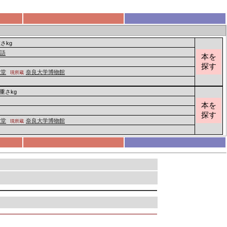
重さkg
物語
本を
探す
政堂
奈良大学博物館
現所蔵
 重さkg
本を
探す
政堂
奈良大学博物館
現所蔵