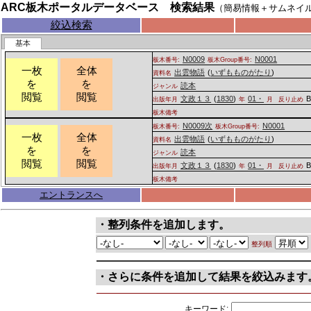
ARC板木ポータルデータベース 検索結果
（簡易情報＋サムネイ
絞込検索
基本
N0009
N0001
板木番号:
板木Group番号:
一枚
全体
出雲物語
(
いずもものがたり
)
資料名
を
を
読本
ジャンル
閲覧
閲覧
文政１３
(
1830
)
01・
出版年月
年
月
反り止め
板木備考
N0009次
N0001
板木番号:
板木Group番号:
一枚
全体
出雲物語
(
いずもものがたり
)
資料名
を
を
読本
ジャンル
閲覧
閲覧
文政１３
(
1830
)
01・
出版年月
年
月
反り止め
板木備考
エントランスへ
・整列条件を追加します。
整列順
・さらに条件を追加して結果を絞込みます
キーワード: