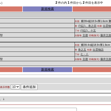
2
1
2
ル）
件の内
件目から
件目を表示中
新規検索
横39×縦18.5×厚1.6cm 
外形:
(刊記)、巻之四
出雲
巻
柱題
(刊記)、十五
丁付
B型
京都
藤井文
出版地
旧蔵(版元)
横39.4×縦18.9×厚1.9cm
外形:
巻之五
出雲物語
巻
柱題
七・八
丁付
B型
京都
藤井文
出版地
旧蔵(版元)
新規検索
表示件数
。↓