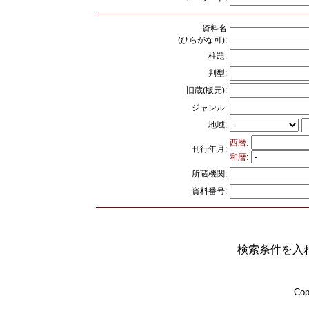
資料名
(ひらがな可):
柱題:
判型:
旧蔵(版元):
ジャンル:
地域:
西暦:
刊行年月:
和暦:
所蔵機関:
資料番号:
検索条件を入
Cop