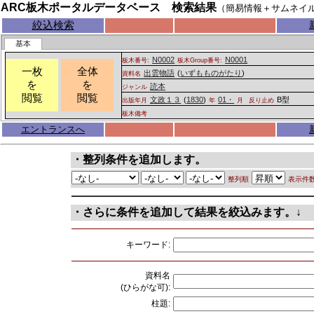
ARC板木ポータルデータベース 検索結果
（簡易情報＋サムネイ
絞込検索
基本
N0002
N0001
板木番号:
板木Group番号:
一枚
全体
出雲物語
(
いずもものがたり
)
資料名
を
を
読本
ジャンル
閲覧
閲覧
文政１３
(
1830
)
01・
B型
出版年月
年
月
反り止め
板木備考
エントランスへ
・整列条件を追加します。
整列順
表示件
・さらに条件を追加して結果を絞込みます。↓
キーワード:
資料名
(ひらがな可):
柱題: