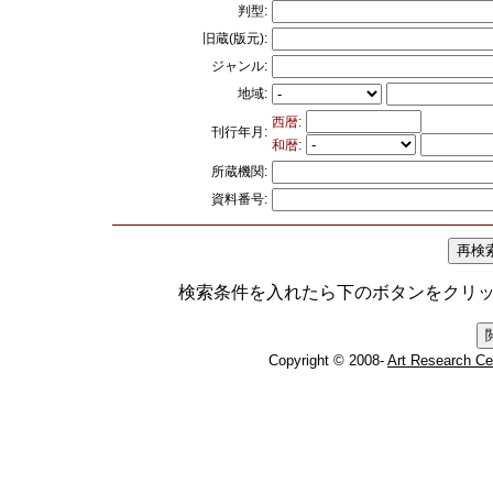
判型:
旧蔵(版元):
ジャンル:
地域:
西暦:
刊行年月:
和暦:
所蔵機関:
資料番号:
検索条件を入れたら下のボタンをクリ
Copyright © 2008-
Art Research Ce