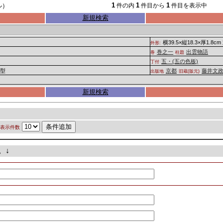
1
1
1
ル）
件の内
件目から
件目を表示中
新規検索
横39.5×縦18.3×厚1.8cm
外形:
巻之一
出雲物語
巻
柱題
五・(五の色板)
丁付
B型
京都
藤井文
出版地
旧蔵(版元)
新規検索
表示件数
。↓