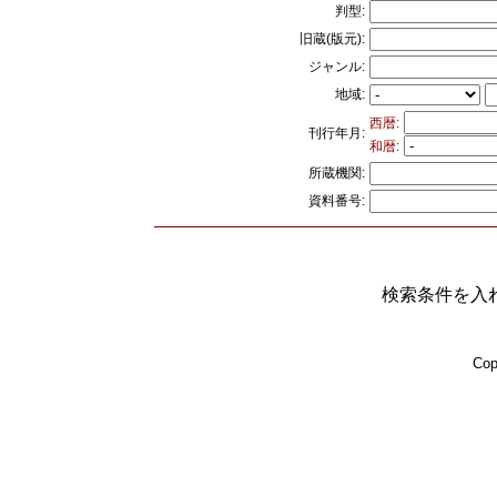
判型:
旧蔵(版元):
ジャンル:
地域:
西暦:
刊行年月:
和暦:
所蔵機関:
資料番号:
検索条件を入
Cop