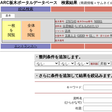
ARC板木ポータルデータベース 検索結果
（簡易情報＋サムネイ
絞込検索
基本
2767143
N0001
板木番号:
板木Group番号:
一枚
全体
出雲物語
(
いずもものがたり
)
資料名
を
を
読本
ジャンル
閲覧
閲覧
文政１３
(
1830
)
01・
出版年月
年
月
反り止め
板木備考
エントランスへ
・整列条件を追加します。
整列順
・さらに条件を追加して結果を絞込みます
キーワード:
資料名
(ひらがな可):
柱題: