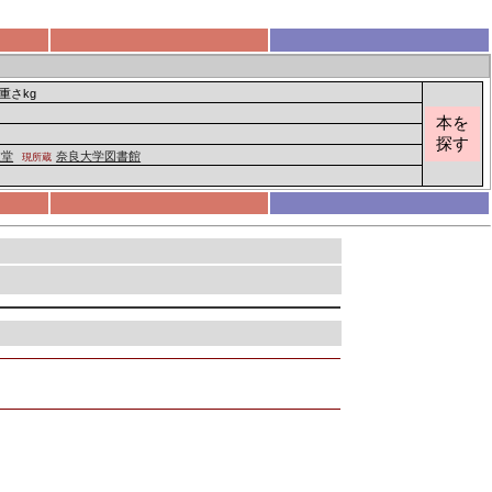
 重さkg
本を
探す
政堂
奈良大学図書館
現所蔵